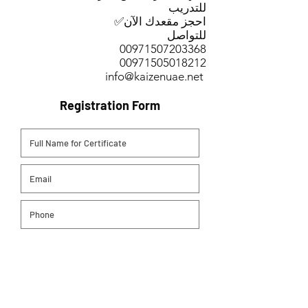
للتدريب
✅احجز مقعدك الآن
للتواصل
00971507203368
00971505018212
info@kaizenuae.net
Registration Form
Number of Guests
*
1
2
3
4