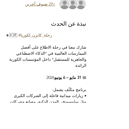
+29 ضيوف آخرين
نبذة عن الحدث
#رحلة_كايزن_لكوريا
✈️🇰🇷 
شارك معنا في رحلة الاطلاع على أفضل 
الممارسات العالمية في *الذكاء الاصطناعي 
والجاهزية للمستقبل* داخل المؤسسات الكورية 
الرائدة.
📅 
31 مايو – 6 يونيو
2026
برنامج مكثّف يشمل:
• زيارات ميدانية فاعلة إلى الشركات الكبرى 
مثل سامسونج،  المدن الذكية، مصانع وشركات 
رائدة
• ورش تدريبية تنفيذية وجلسات استشارية 
متخصصة