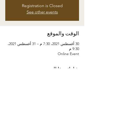
Registration is Closed
See other events
الوقت والموقع
30 أغسطس 2021، 7:30 م – 31 أغسطس 2021،
9:30 م
Online Event
شارِك هذا الحدث
©2024 by Kaizen Training and Event
Management